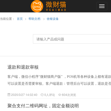
Togg
navig
当前位置：
首页
>
帮助文档
>
收银设备
退款和退款审核
客户端，微信小程序“微财猫商户版” ，POS机等各种设备上都有退
可以设置是否需要审核。客户端退款：管理后台可以设置，退款是
2020/3/27 14:02:40
0人评论
604次浏览
聚合支付二维码网址，固定金额说明