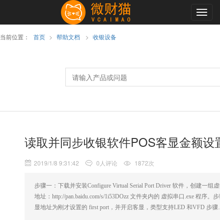
Togg
navig
当前位置：
首页
>
帮助文档
>
收银设备
读取并同步收银软件POS客显金额设
2019/1/8 9:31:42
0人评论
1872次
步骤一：下载并安装Configure Virtual Serial Port Driver 软件
地址：http://pan.baidu.com/s/1i53DOzz 文件夹内的 虚拟串口.ex
显地址为刚才设置的 first port，并开启客显，类型支持LED 和VFD 步骤