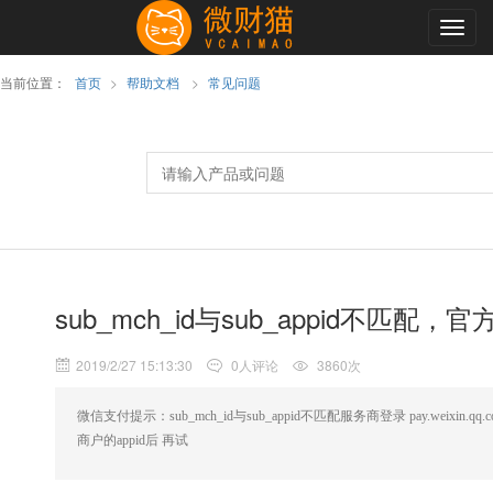
Togg
navig
当前位置：
首页
>
帮助文档
>
常见问题
sub_mch_id与sub_appid不匹配，
2019/2/27 15:13:30
0人评论
3860次
微信支付提示：sub_mch_id与sub_appid不匹配服务商登录 pay.weixin.
商户的appid后 再试