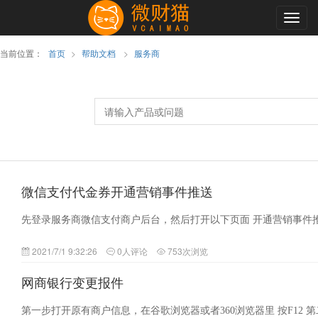
Togg
navig
当前位置：
首页
>
帮助文档
>
服务商
微信支付代金券开通营销事件推送
先登录服务商微信支付商户后台，然后打开以下页面 开通营销事件
2021/7/1 9:32:26
0人评论
753次浏览
网商银行变更报件
第一步打开原有商户信息，在谷歌浏览器或者360浏览器里 按F12